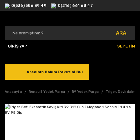
0(536) 586 39 49
0(216) 661 68 47
ARA
GİRİŞ YAP
SEPETİM
Aracının Bakım Paketini Bul
Anasayfa
Renault Yedek Parça
R9 Yedek Parça
Triger, Devirdaim, 