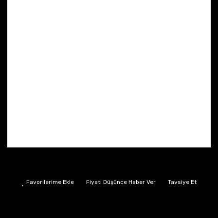
Fiyatı Düşünce Haber Ver
Tavsiye Et