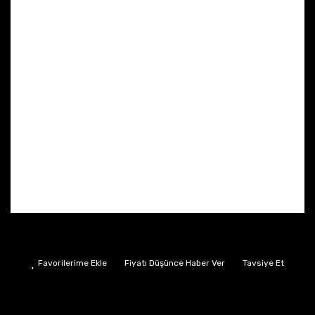
Fiyatı Düşünce Haber Ver
Tavsiye Et