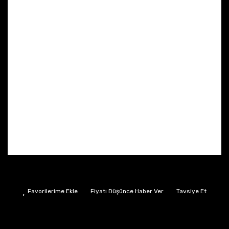
Fiyatı Düşünce Haber Ver
Tavsiye Et