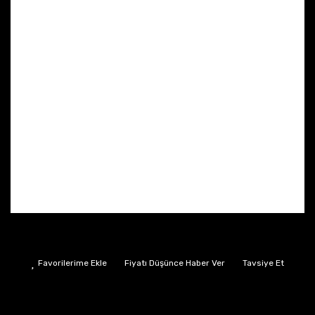
Fiyatı Düşünce Haber Ver
Tavsiye Et