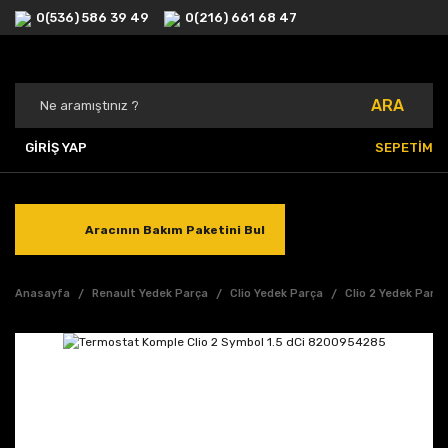
0(536) 586 39 49
0(216) 661 68 47
ARA
GİRİŞ YAP
SEPETİM
Aracının Bakım Paketini Bul
Anasayfa
Renault Yedek Parça
Clio Yedek Parça
Clio 2 Yedek Parç