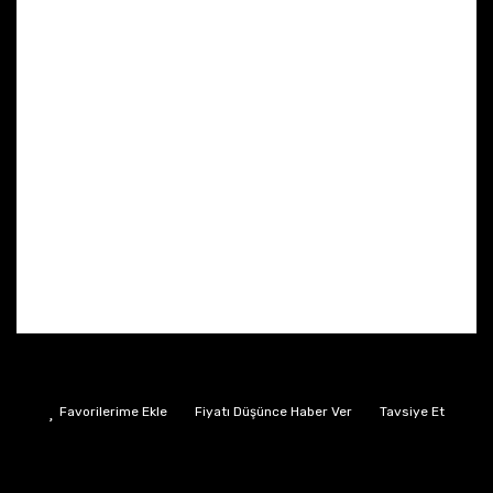
Fiyatı Düşünce Haber Ver
Tavsiye Et