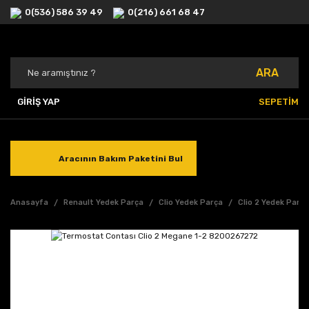
0(536) 586 39 49
0(216) 661 68 47
ARA
GİRİŞ YAP
SEPETİM
Aracının Bakım Paketini Bul
Anasayfa
Renault Yedek Parça
Clio Yedek Parça
Clio 2 Yedek Parç