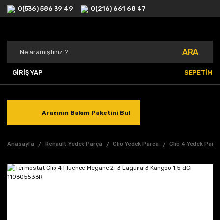
0(536) 586 39 49
0(216) 661 68 47
ARA
GİRİŞ YAP
SEPETİM
Aracının Bakım Paketini Bul
Anasayfa
Renault Yedek Parça
Clio Yedek Parça
Clio 4 Yedek Parç