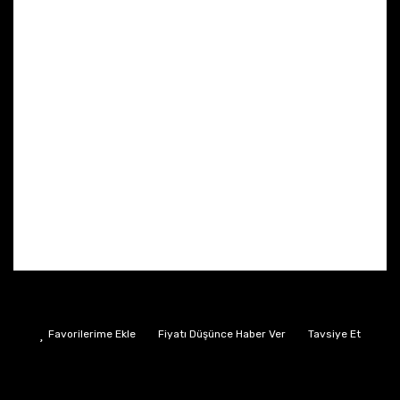
Fiyatı Düşünce Haber Ver
Tavsiye Et