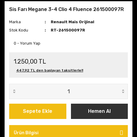
Sis Farı Megane 3-4 Clio 4 Fluence 261500097R
Marka
Renault Mais Orijinal
Stok Kodu
RT-261500097R
0 - Yorum Yap
1.250,00 TL
447,92 TL den başlayan taksitlerle!!
Sepete Ekle
Hemen Al
Ürün Bilgisi