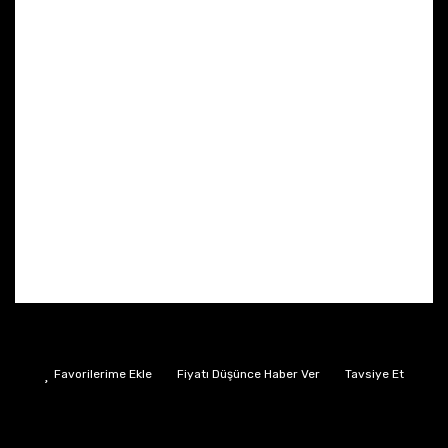
Fiyatı Düşünce Haber Ver
Tavsiye Et