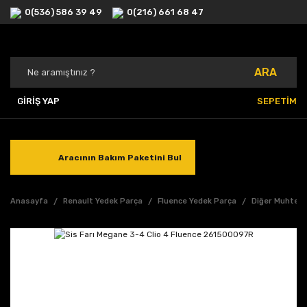
0(536) 586 39 49
0(216) 661 68 47
ARA
GİRİŞ YAP
SEPETİM
Aracının Bakım Paketini Bul
Anasayfa
Renault Yedek Parça
Fluence Yedek Parça
Diğer Muhteli