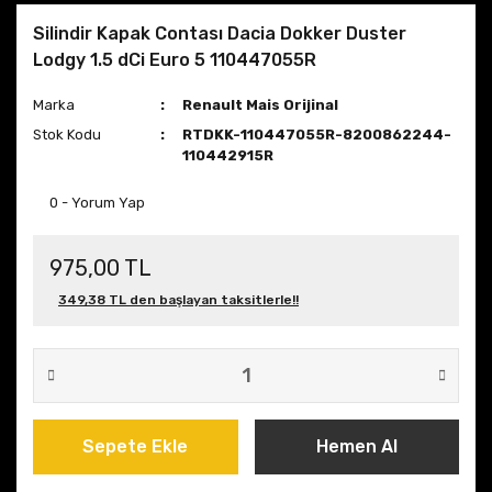
Silindir Kapak Contası Dacia Dokker Duster
Lodgy 1.5 dCi Euro 5 110447055R
Marka
Renault Mais Orijinal
Stok Kodu
RTDKK-110447055R-8200862244-
110442915R
0 - Yorum Yap
975,00 TL
349,38 TL den başlayan taksitlerle!!
Sepete Ekle
Hemen Al