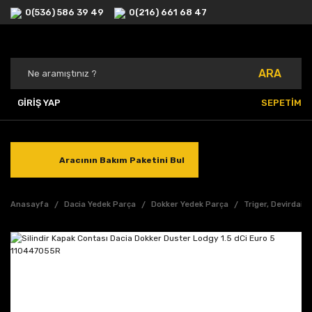
0(536) 586 39 49
0(216) 661 68 47
ARA
GİRİŞ YAP
SEPETİM
Aracının Bakım Paketini Bul
Anasayfa
Dacia Yedek Parça
Dokker Yedek Parça
Triger, Devirdaim