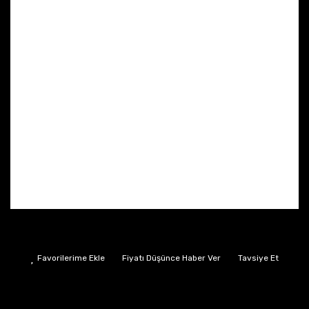
Fiyatı Düşünce Haber Ver
Tavsiye Et