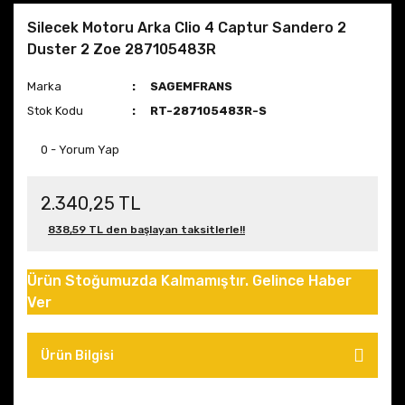
Silecek Motoru Arka Clio 4 Captur Sandero 2
Duster 2 Zoe 287105483R
Marka
SAGEMFRANS
Stok Kodu
RT-287105483R-S
0 - Yorum Yap
2.340,25 TL
838,59 TL den başlayan taksitlerle!!
Ürün Stoğumuzda Kalmamıştır. Gelince Haber
Ver
Ürün Bilgisi