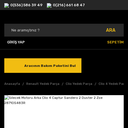
0(536) 586 39 49
0(216) 661 68 47
ARA
GİRİŞ YAP
SEPETİM
Aracının Bakım Paketini Bul
Anasayfa
Renault Yedek Parça
Clio Yedek Parça
Clio 4 Yedek Parç