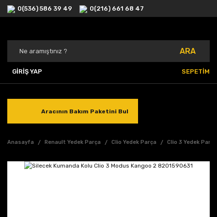
0(536) 586 39 49
0(216) 661 68 47
ARA
GİRİŞ YAP
SEPETİM
Aracının Bakım Paketini Bul
Anasayfa
Renault Yedek Parça
Clio Yedek Parça
Clio 3 Yedek Parç