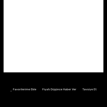
Fiyatı Düşünce Haber Ver
Tavsiye Et