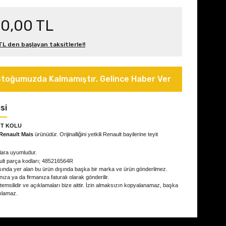
50,00 TL
L den başlayan taksitlerle!!
toğumuzda Kalmamıştır. Gelince Haber Ver
si
OT KOLU
Renault Mais
ürünüdür. Orijinalliğini yetkili Renault bayilerine teyit
lara uyumludur.
ult parça kodları; 485216564R
ında yer alan bu ürün dışında başka bir marka ve ürün gönderilmez.
ıza ya da firmanıza faturalı olarak gönderilir.
 temsilidir ve açıklamaları bize aittir. İzin almaksızın kopyalanamaz, başka
nılamaz.