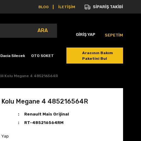
SİPARİŞ TAKİBİ
BLOG
İLETİŞİM
ARA
GİRİŞ YAP
SEPETİM
Aracının Bakım
Dacia Silecek
OTO SOKET
Paketini Bul
ili Kolu Megane 4 485216564R
li Kolu Megane 4 485216564R
Renault Mais Orijinal
RT-485216564RM
m Yap