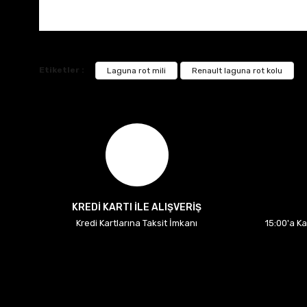
Etiketler :
Laguna rot mili
Renault laguna rot kolu
KREDİ KARTI İLE ALIŞVERİŞ
Kredi Kartlarına Taksit İmkanı
15:00'a K