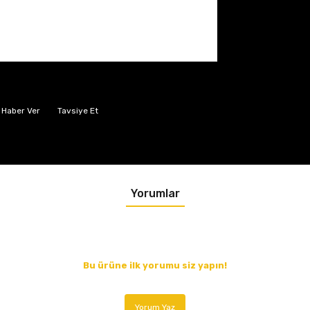
 Haber Ver
Tavsiye Et
Yorumlar
Bu ürüne ilk yorumu siz yapın!
Yorum Yaz