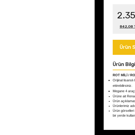
2.3
842,08 T
Ürün S
Ürün Bilgi
ROT MİLİ / R
Orijinal lisanslı
ettirebilirsiniz.
Megane 4
araç
Ürüne ait Rena
Ürün açıklamas
Ürünlerimiz adın
Ürün görselleri
bir yerde kulla