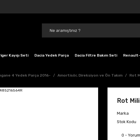
iger Kayışı Seti
Dacia Yedek Parça
Dacia Filtre Bakım Seti
Renault-
gane 4 Yedek Parça 2016-
Amortisör, Direksiyon ve Ön Takım
Rot M
Rot Mi
Marka
Stok Kodu
0 - Yoru