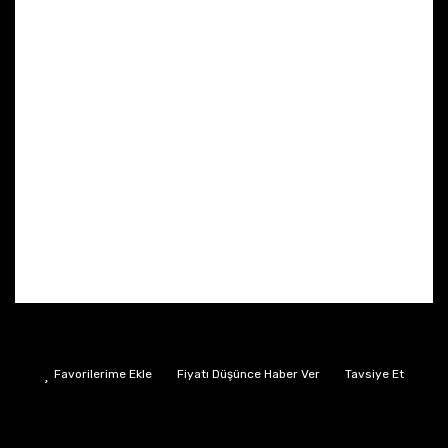
Fiyatı Düşünce Haber Ver
Tavsiye Et