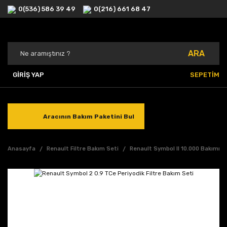
0(536) 586 39 49
0(216) 661 68 47
ARA
GİRİŞ YAP
SEPETİM
Aracının Bakım Paketini Bul
Anasayfa
Renault Filtre Bakım Seti
Renault Symbol II 10.000 Bakımı