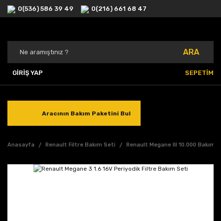
0(536) 586 39 49
0(216) 661 68 47
ARA
GİRİŞ YAP
SEPETİM
Aracının Bakım Paketini Bul
Anasayfa
Renault Filtre Bakım Seti
Renault Megane III 10.000 Bakımı