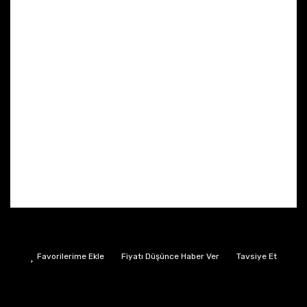
Fiyatı Düşünce Haber Ver
Tavsiye Et