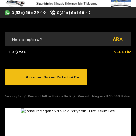
0(536) 586 39 49
0(216) 661 68 47
ARA
GİRİŞ YAP
SEPETİM
Aracının Bakım Paketini Bul
Anasayfa
Renault Filtre Bakım Seti
Renault Megane II 10.000 Bakımı