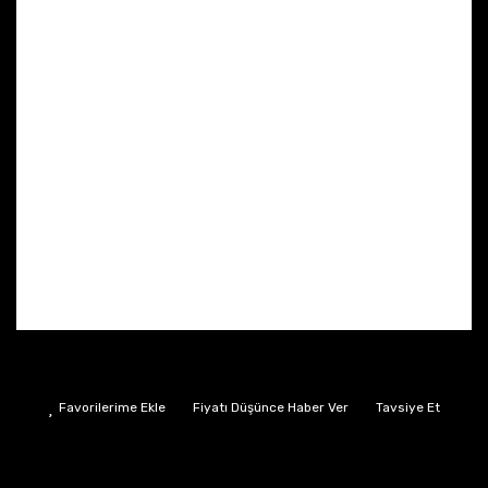
Fiyatı Düşünce Haber Ver
Tavsiye Et