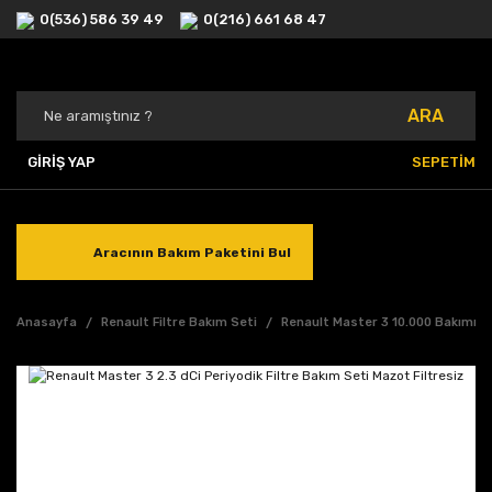
0(536) 586 39 49
0(216) 661 68 47
ARA
GİRİŞ YAP
SEPETİM
Aracının Bakım Paketini Bul
Anasayfa
Renault Filtre Bakım Seti
Renault Master 3 10.000 Bakımı