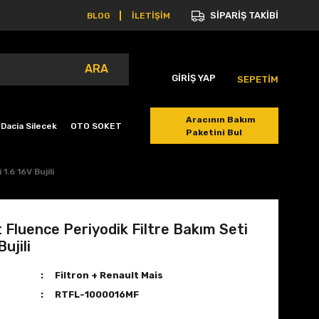
SİPARİŞ TAKİBİ
BLOG
İLETİŞİM
ARA
GİRİŞ YAP
SEPETİM
Aracının Bakım
Dacia Silecek
OTO SOKET
Paketini Bul
1.6 16V Bujili
 Fluence Periyodik Filtre Bakım Seti
Bujili
Filtron + Renault Mais
RTFL-1000016MF