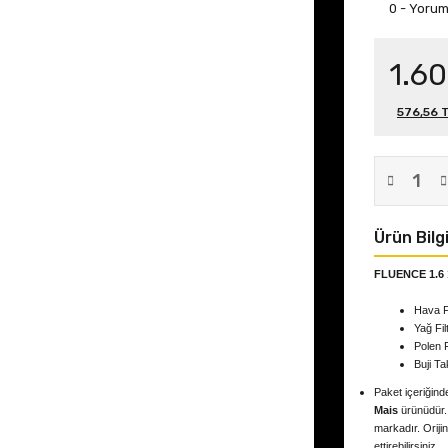
0 - Yoru
1.60
576,56 T
Ürün Bilgi
FLUENCE 1.6
Hava F
Yağ Fil
Polen 
Buji Ta
Paket içeriğinde
Mais
ürünüdür. 
markadır. Orijin
ettirebilirsiniz.