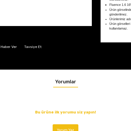
Fluence 1.6 16
Ürün görselind
gönderilmez.
Ürünlerimiz adın
Ürün görselleri
kullanılamaz.
 Haber Ver
Tavsiye Et
Yorumlar
Bu ürüne ilk yorumu siz yapın!
Yorum Yaz