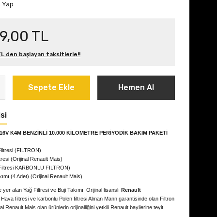
m Yap
9,00 TL
L den başlayan taksitlerle!!
Sepete Ekle
Hemen Al
si
 16V K4M BENZİNLİ 10.000 KİLOMETRE PERİYODİK BAKIM PAKETİ
iltresi (FILTRON)
tresi (Orijinal Renault Mais)
Filtresi KARBONLU FILTRON)
kımı (4 Adet)
(Orijinal Renault Mais)
 yer alan Yağ Filtresi ve Buji Takımı Orijinal lisanslı
Renault
Hava filtresi ve karbonlu Polen filtresi Alman Mann garantisinde olan Filtron
al Renault Mais olan ürünlerin orijinalliğini yetkili Renault bayilerine teyit