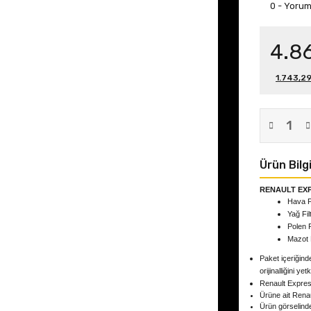
0 - Yoru
4.8
1.743,29
Ürün Bilgi
RENAULT EXP
Hava Fi
Yağ Fil
Polen F
Mazot F
Paket içeriğinde
orijinalliğini yet
Renault Expres
Ürüne ait Renau
Ürün görselind