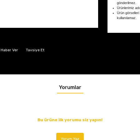
gönderilmez.
Ürünlerimiz adın
Ürün görselleri
kullanılamaz.
 Haber Ver
Tavsiye Et
Yorumlar
Bu ürüne ilk yorumu siz yapın!
Yorum Yaz