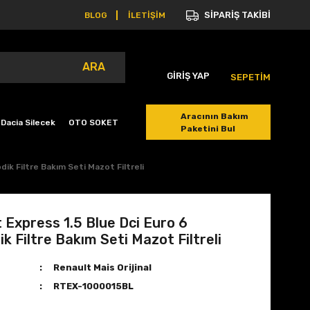
SİPARİŞ TAKİBİ
BLOG
İLETİŞİM
ARA
GİRİŞ YAP
SEPETİM
Aracının Bakım
Dacia Silecek
OTO SOKET
Paketini Bul
dik Filtre Bakım Seti Mazot Filtreli
 Express 1.5 Blue Dci Euro 6
ik Filtre Bakım Seti Mazot Filtreli
Renault Mais Orijinal
RTEX-1000015BL