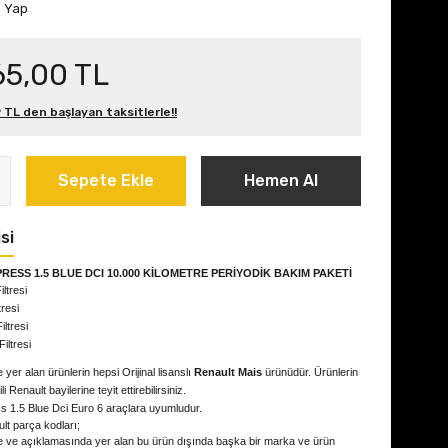
m Yap
65,00 TL
 TL den başlayan taksitlerle!!
Sepete Ekle
Hemen Al
si
RESS 1.5 BLUE DCI 10.000 KİLOMETRE PERİYODİK BAKIM PAKETİ
ltresi
tresi
iltresi
iltresi
 yer alan ürünlerin hepsi Orijinal lisanslı
Renault Mais
ürünüdür. Ürünlerin
kili Renault bayilerine teyit ettirebilirsiniz.
s 1.5 Blue Dci Euro 6
araçlara uyumludur.
lt parça kodları;
e ve açıklamasında yer alan bu ürün dışında başka bir marka ve ürün