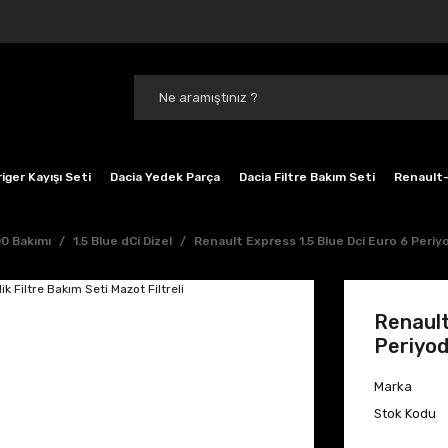
iger Kayışı Seti
Dacia Yedek Parça
Dacia Filtre Bakım Seti
Renault-
0 Bakımı
1.5 Blue dCi Dizel
Renault Express 1.5 Blue Dci Euro 6 Periyo
Renault
Periyod
Marka
Stok Kodu