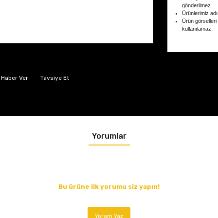
gönderilmez.
Ürünlerimiz adın
Ürün görselleri
kullanılamaz.
 Haber Ver
Tavsiye Et
Yorumlar
Bu ürüne ilk yorumu siz yapın!
Yorum Yaz