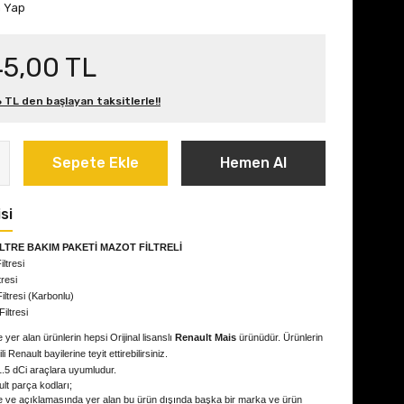
m Yap
45,00 TL
 TL den başlayan taksitlerle!!
Sepete Ekle
Hemen Al
si
İLTRE BAKIM PAKETİ MAZOT FİLTRELİ
ltresi
tresi
iltresi (Karbonlu)
iltresi
 yer alan ürünlerin hepsi Orijinal lisanslı
Renault Mais
ürünüdür. Ürünlerin
kili Renault bayilerine teyit ettirebilirsiniz.
1.5 dCi
araçlara uyumludur.
lt parça kodları;
e ve açıklamasında yer alan bu ürün dışında başka bir marka ve ürün