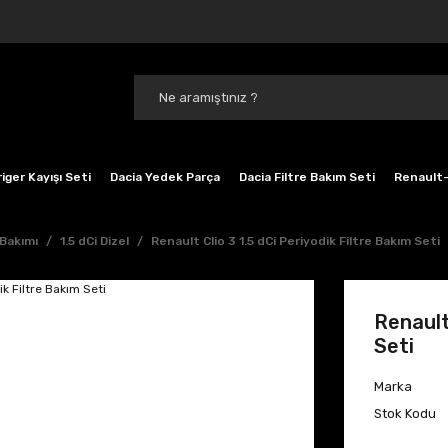
iger Kayışı Seti
Dacia Yedek Parça
Dacia Filtre Bakım Seti
Renault-
 Bakımı
1.5 dCi Dizel
Renault Clio 3 1.5 dCi Periyodik Filtre Bakım Seti
Renault
Seti
Marka
Stok Kodu