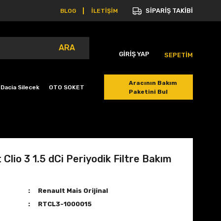
SİPARİŞ TAKİBİ
BLOG
İLETİŞİM
ARA
GİRİŞ YAP
SEPETİM
Aracının Bakım
Dacia Silecek
OTO SOKET
Paketini Bul
 Clio 3 1.5 dCi Periyodik Filtre Bakım
Renault Mais Orijinal
RTCL3-1000015