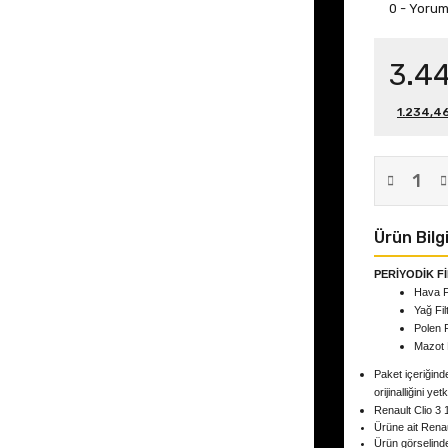
0 - Yoru
3.4
1.234,46
Ürün Bilgi
PERİYODİK F
Hava Fi
Yağ Fil
Polen F
Mazot F
Paket içeriğinde
orijinalliğini yet
Renault Clio 3 
Ürüne ait Renau
Ürün görselind