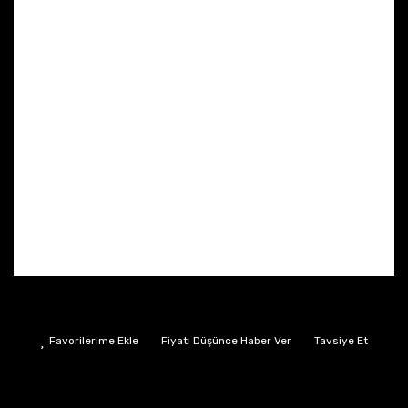
Fiyatı Düşünce Haber Ver
Tavsiye Et