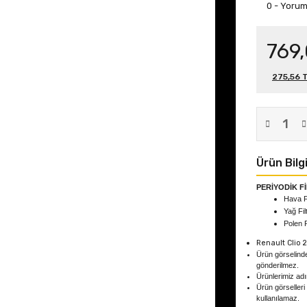
0 - Yoru
769
275,56 T
Ürün Bilgi
PERİYODİK F
Hava F
Yağ Fil
Polen 
Renault Clio 2
Ürün görselind
gönderilmez.
Ürünlerimiz adın
Ürün görselleri
kullanılamaz.