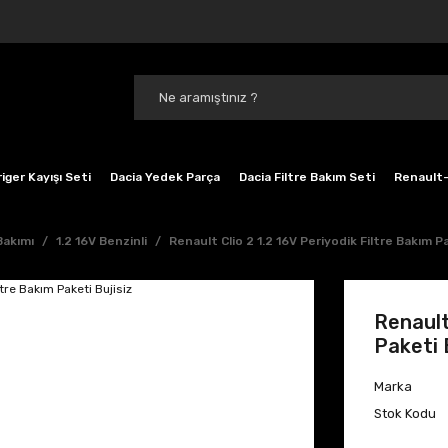
iger Kayışı Seti
Dacia Yedek Parça
Dacia Filtre Bakım Seti
Renault-
Bakımı
1.2 16V Benzinli
Renault Clio 2 1.2 16V Periyodik Filtre Bakım Pa
Renault
Paketi 
Marka
Stok Kodu