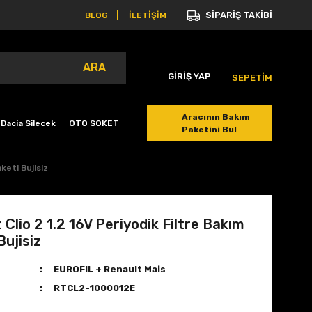
SİPARİŞ TAKİBİ
BLOG
İLETİŞİM
ARA
GİRİŞ YAP
SEPETİM
Aracının Bakım
Dacia Silecek
OTO SOKET
Paketini Bul
keti Bujisiz
 Clio 2 1.2 16V Periyodik Filtre Bakım
Bujisiz
EUROFIL + Renault Mais
RTCL2-1000012E