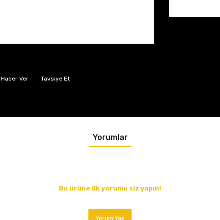
 Haber Ver
Tavsiye Et
Yorumlar
Bu ürüne ilk yorumu siz yapın!
Yorum Yaz