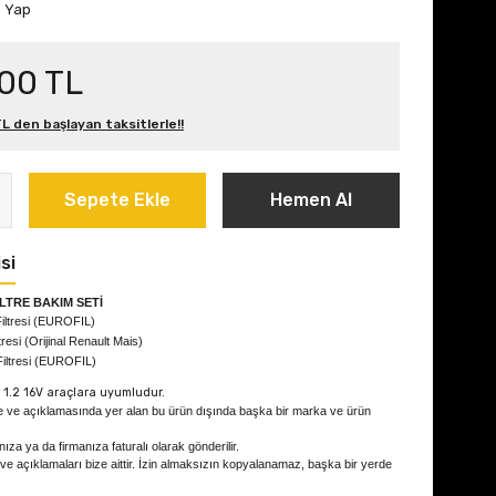
m Yap
,00 TL
L den başlayan taksitlerle!!
Sepete Ekle
Hemen Al
si
İLTRE BAKIM SETİ
iltresi (EUROFIL)
tresi (Orijinal Renault Mais)
Filtresi (EUROFIL)
 1.2 16V
araçlara uyumludur.
e ve açıklamasında yer alan bu ürün dışında başka bir marka ve ürün
ıza ya da firmanıza faturalı olarak gönderilir.
 ve açıklamaları bize aittir. İzin almaksızın kopyalanamaz, başka bir yerde