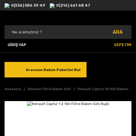
0(536) 586 39 49
0(216) 661 68 47
ARA
GİRİŞ YAP
SEPETİM
Aracının Bakım Paketini Bul
Anasayfa
Renault Filtre Bakım Seti
Renault Captur 10.000 Bakımı