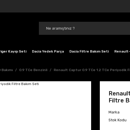
iger Kayışı Seti
Dacia Yedek Parça
Dacia Filtre Bakım Seti
Renault-
 Bakımı
0.9 TCe Benzinli
Renault Captur 0.9 TCe 1.2 TCe Periyodik F
Renault
Filtre 
Marka
Stok Kodu