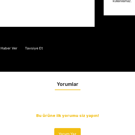
kullanılamaz.
 Haber Ver
Tavsiye Et
Yorumlar
Bu ürüne ilk yorumu siz yapın!
Yorum Yaz