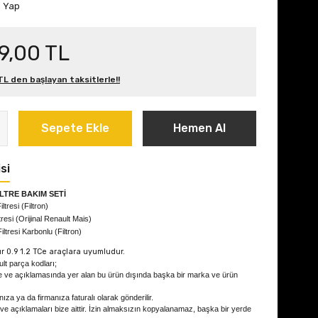
m Yap
9,00 TL
L den başlayan taksitlerle!!
Sepete Ekle
Hemen Al
si
İLTRE BAKIM SETİ
ltresi (Filtron)
tresi (Orijinal Renault Mais)
iltresi Karbonlu (Filtron)
r 0.9 1.2 TCe
araçlara uyumludur.
lt parça kodları;
e ve açıklamasında yer alan bu ürün dışında başka bir marka ve ürün
ıza ya da firmanıza faturalı olarak gönderilir.
 ve açıklamaları bize aittir. İzin almaksızın kopyalanamaz, başka bir yerde