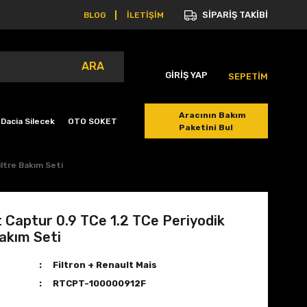
SİPARİŞ TAKİBİ
BLOG
İLETİŞİM
ARA
GİRİŞ YAP
SEPETİM
Aracının Bakım
Dacia Silecek
OTO SOKET
Paketini Bul
iltre Bakım Seti
 Captur 0.9 TCe 1.2 TCe Periyodik
Bakım Seti
Filtron + Renault Mais
RTCPT-100000912F