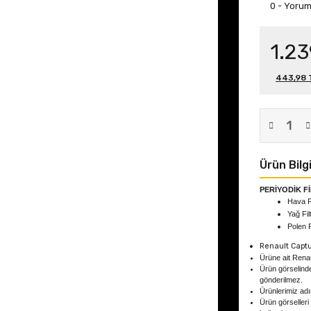
0 - Yoru
1.23
443,98 T
Ürün Bilgi
PERİYODİK F
Hava Fi
Yağ Fil
Polen F
Renault Captu
Ürüne ait Renau
Ürün görselind
gönderilmez.
Ürünlerimiz adın
Ürün görselleri