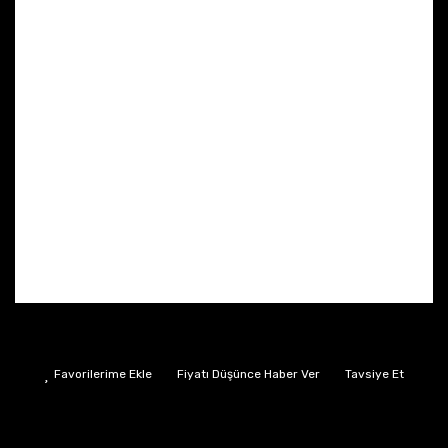
Fiyatı Düşünce Haber Ver
Tavsiye Et