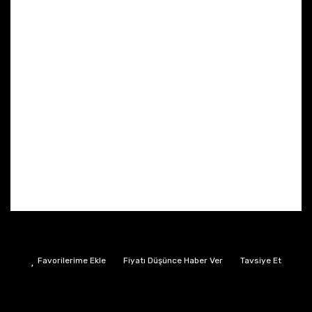
Fiyatı Düşünce Haber Ver
Tavsiye Et