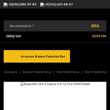
0(536) 586 39 49
0(216) 661 68 47
ARA
GİRİŞ YAP
SEPETİM
Aracının Bakım Paketini Bul
Anasayfa
Renault Yedek Parça
Clio Yedek Parça
Clio 4 Yedek Parç