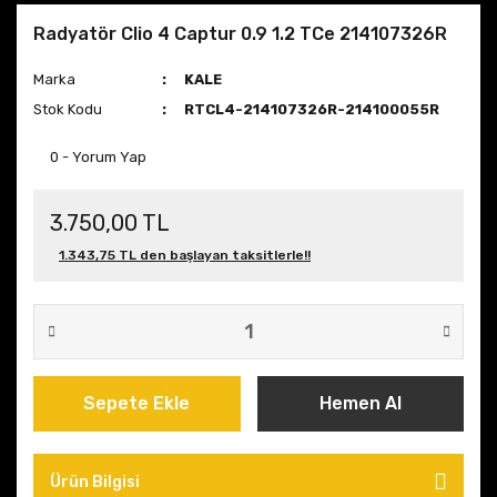
Radyatör Clio 4 Captur 0.9 1.2 TCe 214107326R
Marka
KALE
Stok Kodu
RTCL4-214107326R-214100055R
0 - Yorum Yap
3.750,00 TL
1.343,75 TL den başlayan taksitlerle!!
Sepete Ekle
Hemen Al
Ürün Bilgisi