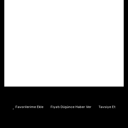
Fiyatı Düşünce Haber Ver
Tavsiye Et