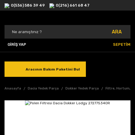
0(536) 586 39 49
0(216) 661 68 47
ARA
GİRİŞ YAP
SEPETİM
Aracının Bakım Paketini Bul
Anasayfa
Dacia Yedek Parça
Dokker Yedek Parça
Filtre, Hortum, 