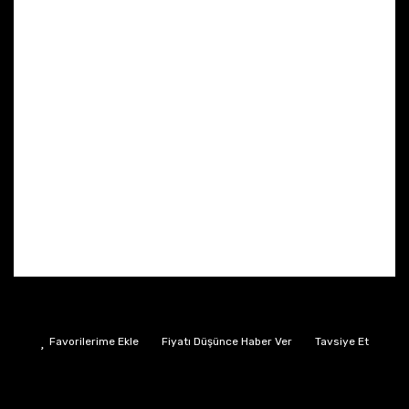
Fiyatı Düşünce Haber Ver
Tavsiye Et