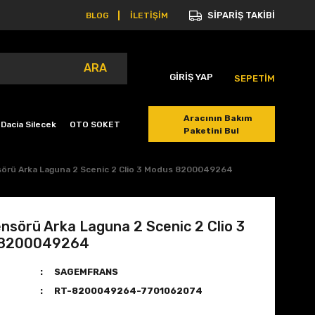
SİPARİŞ TAKİBİ
BLOG
İLETİŞİM
ARA
GİRİŞ YAP
SEPETİM
Aracının Bakım
Dacia Silecek
OTO SOKET
Paketini Bul
sörü Arka Laguna 2 Scenic 2 Clio 3 Modus 8200049264
nsörü Arka Laguna 2 Scenic 2 Clio 3
 8200049264
SAGEMFRANS
RT-8200049264-7701062074