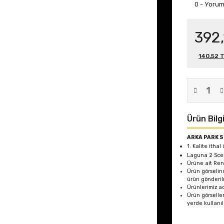
0 - Yoru
392,
140,52 T
Ürün Bilgi
ARKA PARK 
1. Kalite ithal
Laguna 2 Scen
Ürüne ait Ren
Ürün görselin
ürün gönderil
Ürünlerimiz ad
Ürün görseller
yerde kullanı