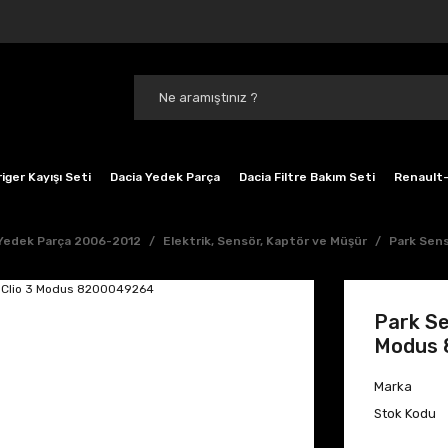
iger Kayışı Seti
Dacia Yedek Parça
Dacia Filtre Bakım Seti
Renault-
 Yedek Parça 2006-2012
Elektrik, Sensör, Kaptör ve Müşür
Park Sen
Park Se
Modus
Marka
Stok Kodu