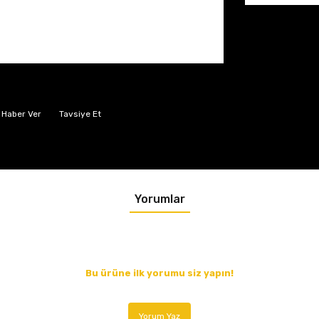
 Haber Ver
Tavsiye Et
Yorumlar
Bu ürüne ilk yorumu siz yapın!
Yorum Yaz