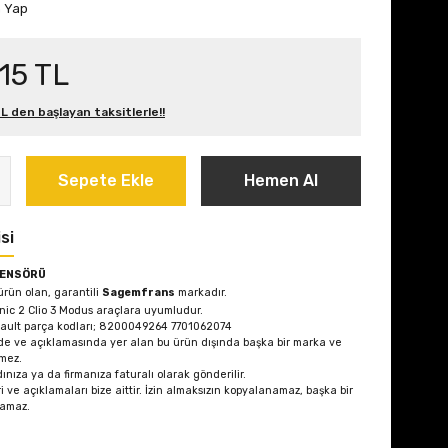
m Yap
15 TL
L den başlayan taksitlerle!!
Sepete Ekle
Hemen Al
si
SENSÖRÜ
 ürün olan, garantili
Sagemfrans
markadır.
ic 2 Clio 3 Modus
araçlara uyumludur.
ault parça kodları; 8200049264 7701062074
de ve açıklamasında yer alan bu ürün dışında başka bir marka ve
mez.
ınıza ya da firmanıza faturalı olarak gönderilir.
i ve açıklamaları bize aittir. İzin almaksızın kopyalanamaz, başka bir
lamaz.