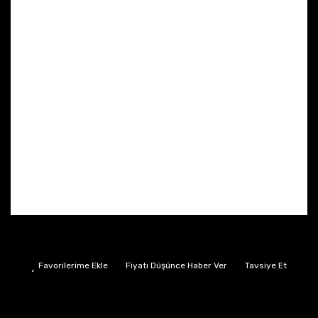
Fiyatı Düşünce Haber Ver
Tavsiye Et