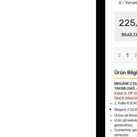
0 - Yoru
225
80,63 TL
Ürün Bilgi
MEGANE 2 01
TAKIMI (SAĞ 
KANCA TİP S
ÖNCE ARACIN
1. Kalite R.B.W
Megane 2 01/2
Ürüne ait Rena
Ürün görselind
gönderilmez.
Ürünlerimiz adın
etmeyiniz.