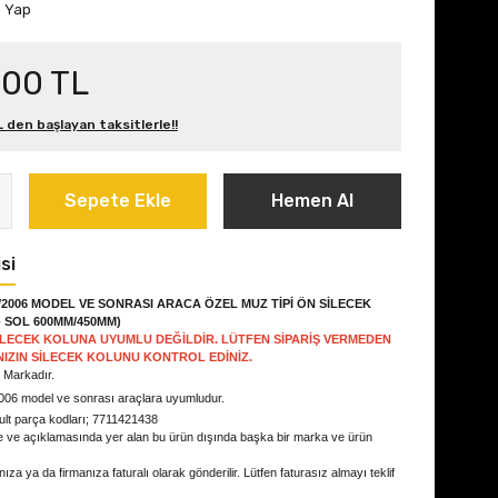
m Yap
,00 TL
 den başlayan taksitlerle!!
Sepete Ekle
Hemen Al
si
/2006 MODEL VE SONRASI ARACA ÖZEL MUZ TİPİ ÖN SİLECEK
- SOL 600MM/450MM)
İLECEK KOLUNA UYUMLU DEĞİLDİR. LÜTFEN SİPARİŞ VERMEDEN
IZIN SİLECEK KOLUNU KONTROL EDİNİZ.
. Markadır.
006 model ve sonrası
araçlara uyumludur.
ult parça kodları; 7711421438
e ve açıklamasında yer alan bu ürün dışında başka bir marka ve ürün
ıza ya da firmanıza faturalı olarak gönderilir. Lütfen faturasız almayı teklif