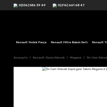
0(536) 586 39 49
0(216) 661 68 47
Renault Yedek Parça
Renault Filtre Bakım Seti
Renault Tr
Anasayfa
Renault-Dacia Silecek
Megane
Ön Cam Silec