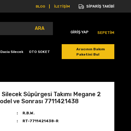
SİPARİŞ TAKİBİ
BLOG
İLETİŞİM
ARA
GİRİŞ YAP
SEPETİM
Aracının Bakım
Dacia Silecek
OTO SOKET
Paketini Bul
Silecek Süpürgesi Takımı Megane 2
odel ve Sonrası 7711421438
R.B.W.
RT-7711421438-R