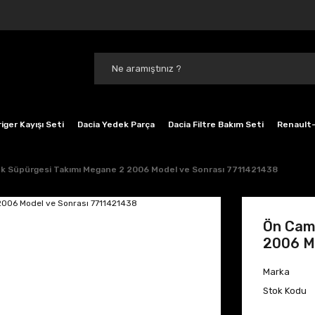
iger Kayışı Seti
Dacia Yedek Parça
Dacia Filtre Bakım Seti
Renault-
ek Süpürgesi Takımı Megane 2 2006 Model ve Sonrası 7711421438
Ön Cam 
2006 M
Marka
Stok Kodu