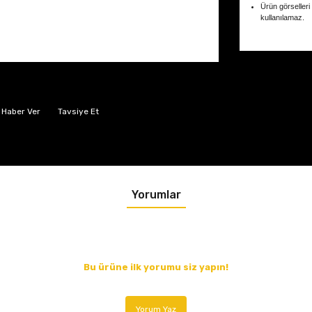
Ürün görselleri
kullanılamaz.
 Haber Ver
Tavsiye Et
Yorumlar
Bu ürüne ilk yorumu siz yapın!
Yorum Yaz