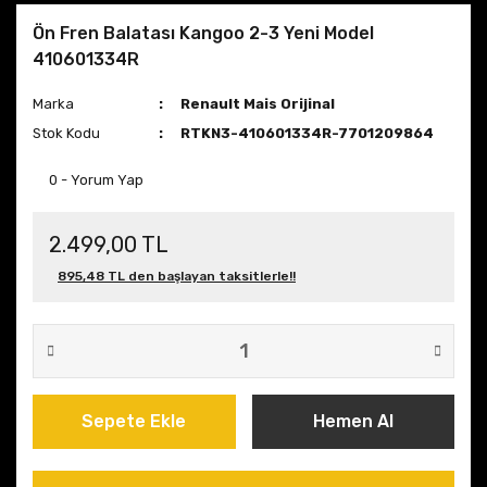
Ön Fren Balatası Kangoo 2-3 Yeni Model
410601334R
Marka
Renault Mais Orijinal
Stok Kodu
RTKN3-410601334R-7701209864
0 - Yorum Yap
2.499,00 TL
895,48 TL den başlayan taksitlerle!!
Sepete Ekle
Hemen Al