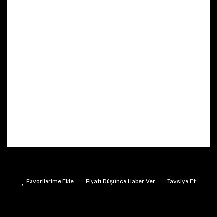
Fiyatı Düşünce Haber Ver
Tavsiye Et