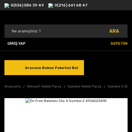
0(536) 586 39 49
0(216) 661 68 47
ARA
GİRİŞ YAP
SEPETİM
Aracının Bakım Paketini Bul
Anasayfa
Renault Yedek Parça
Symbol Yedek Parça
Symbol 2 2013