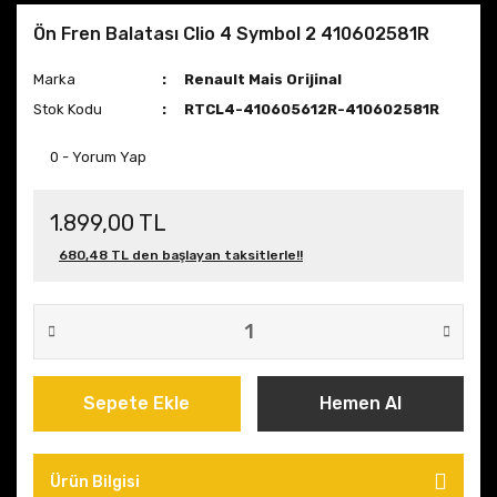
Ön Fren Balatası Clio 4 Symbol 2 410602581R
Marka
Renault Mais Orijinal
Stok Kodu
RTCL4-410605612R-410602581R
0 - Yorum Yap
1.899,00 TL
680,48 TL den başlayan taksitlerle!!
Sepete Ekle
Hemen Al
Ürün Bilgisi