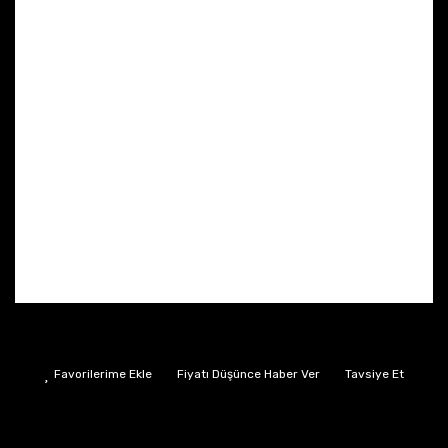
Fiyatı Düşünce Haber Ver
Tavsiye Et