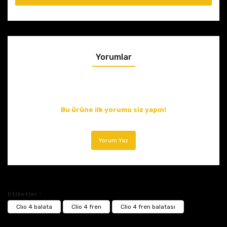
Yorumlar
Bu ürüne ilk yorumu siz yapın!
Yorum Yaz
Etiketler :
Clıo 4 balata
Clio 4 fren
Clio 4 fren balatası