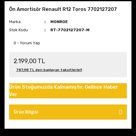
Ön Amortisör Renault R12 Toros 7702127207
Marka
MONROE
Stok Kodu
RT-7702127207-M
0 - Yorum Yap
2.199,00 TL
787,98 TL den başlayan taksitlerle!!
Ürün Stoğumuzda Kalmamıştır. Gelince Haber
Ver
Ürün Bilgisi