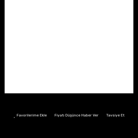
Fiyatı Düşünce Haber Ver
Tavsiye Et