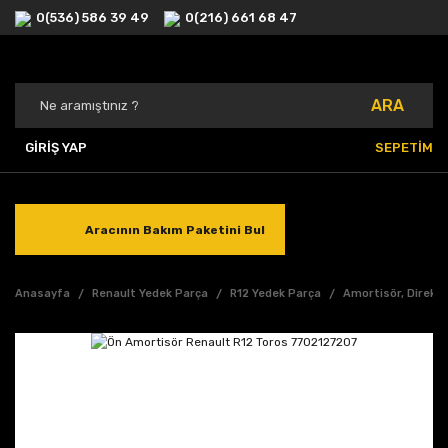
0(536) 586 39 49
0(216) 661 68 47
ARA
GİRİŞ YAP
SEPETİM
Aracının Bakım Paketini Bul
Anasayfa
Renault Yedek Parça
R12 Yedek Parça
Amortisör, Direks