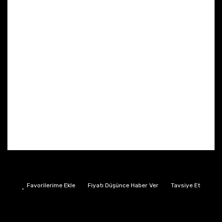
Fiyatı Düşünce Haber Ver
Tavsiye Et