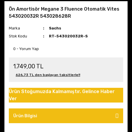
Ön Amortisör Megane 3 Fluence Otomatik Vites
543020032R 543028628R
Marka
Sachs
Stok Kodu
RT-543020032R-S
0 - Yorum Yap
1.749,00 TL
626,73 TL den başlayan taksitlerle!!
Ürün Stoğumuzda Kalmamıştır. Gelince Haber
Ver
Ürün Bilgisi