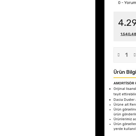
0 - Yoru
4.2
1.540,48
Ürün Bilgi
AMORTİSÖR 
Orijinal lisans
teyit ettirebili
Dacia Duster
Ürüne ait Re
Ürün görselin
ürün gönderil
Ürünlerimiz ad
Ürün görseller
yerde kullanı