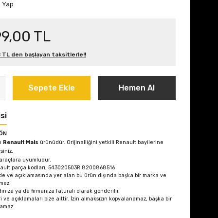
m Yap
99,00 TL
 TL den başlayan taksitlerle!!
Sepete Ekle
Hemen Al
si
ÖN
lı
Renault Mais
ürünüdür. Orijinalliğini yetkili Renault bayilerine
rsiniz.
araçlara uyumludur.
nault parça kodları; 543020503R 8200868516
de ve açıklamasında yer alan bu ürün dışında başka bir marka ve
mez.
ınıza ya da firmanıza faturalı olarak gönderilir.
i ve açıklamaları bize aittir. İzin almaksızın kopyalanamaz, başka bir
lamaz.