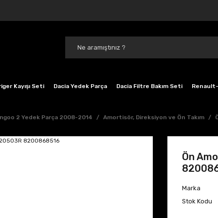
iger Kayışı Seti
Dacia Yedek Parça
Dacia Filtre Bakım Seti
Renault-
ngoo 2 Yedek Parça 2008-2014
Amortisör, Direksiyon ve Ön Takım
Ön Amo
82008
Marka
Stok Kodu