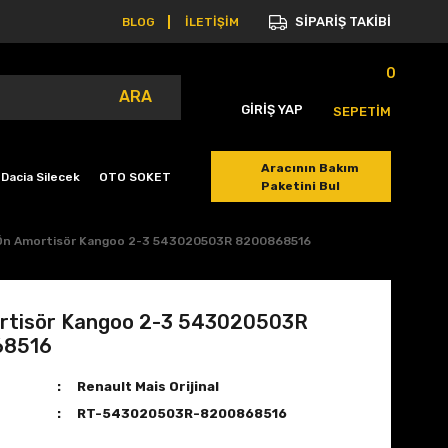
SİPARİŞ TAKİBİ
BLOG
İLETİŞİM
0
ARA
GİRİŞ YAP
SEPETİM
Aracının Bakım
Dacia Silecek
OTO SOKET
Paketini Bul
Ön Amortisör Kangoo 2-3 543020503R 8200868516
rtisör Kangoo 2-3 543020503R
68516
Renault Mais Orijinal
RT-543020503R-8200868516