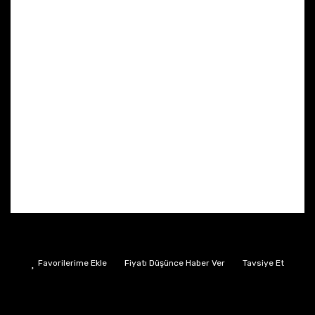
Fiyatı Düşünce Haber Ver
Tavsiye Et