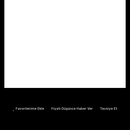
Fiyatı Düşünce Haber Ver
Tavsiye Et