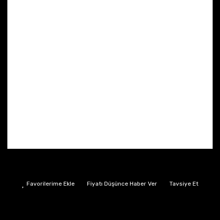
Fiyatı Düşünce Haber Ver
Tavsiye Et