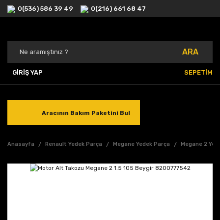
0(536) 586 39 49
0(216) 661 68 47
ARA
GİRİŞ YAP
SEPETİM
Aracının Bakım Paketini Bul
Anasayfa
Renault Yedek Parça
Megane Yedek Parça
Megane 2 Yed