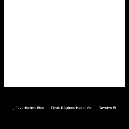
Fiyatı Düşünce Haber Ver
Tavsiye Et