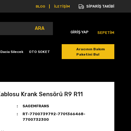
SİPARİŞ TAKİBİ
BLOG
İLETİŞİM
ARA
GİRİŞ YAP
SEPETİM
Aracının Bakım
Dacia Silecek
OTO SOKET
Paketini Bul
ablosu Krank Sensörü R9 R11
SAGEMFRANS
RT-7700739792-7701366468-
7700732300