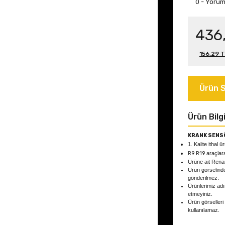
0 - Yoru
436,
156,29 T
Ürün S
Ürün Bilgi
KRANK SENS
1. Kalite ithal ü
R9 R19
araçlar
Ürüne ait Rena
Ürün görselind
gönderilmez.
Ürünlerimiz adın
etmeyiniz.
Ürün görselleri
kullanılamaz.