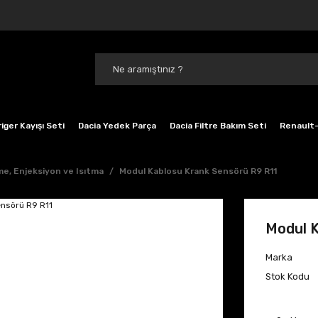
iger Kayışı Seti
Dacia Yedek Parça
Dacia Filtre Bakım Seti
Renault-
e, Enjeksiyon ve Isıtma
Modul Kablosu Krank Sensörü R9 R11
Modul K
Marka
Stok Kodu