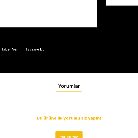
 Haber Ver
Tavsiye Et
Yorumlar
Bu ürüne ilk yorumu siz yapın!
Yorum Yaz