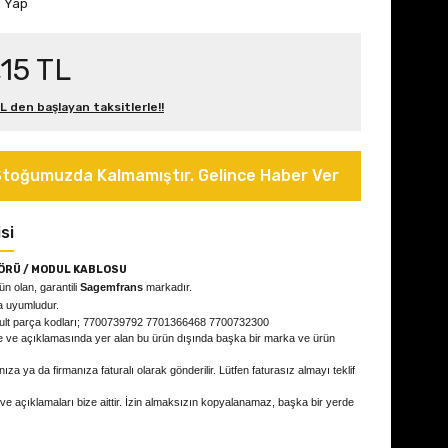
m Yap
15 TL
L den başlayan taksitlerle!!
toğumuzda Kalmamıştır. Gelince Haber Ver
si
ÖRÜ / MODUL KABLOSU
rün olan, garantili
Sagemfrans
markadır.
a uyumludur.
ult parça kodları; 7700739792 7701366468 7700732300
e ve açıklamasında yer alan bu ürün dışında başka bir marka ve ürün
ıza ya da firmanıza faturalı olarak gönderilir. Lütfen faturasız almayı teklif
 ve açıklamaları bize aittir. İzin almaksızın kopyalanamaz, başka bir yerde