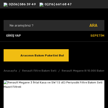
0(536) 586 39 49
0(216) 661 68 47
ARA
GİRİŞ YAP
SEPETİM
Aracının Bakım Paketini Bul
Anasayfa
Renault Filtre Bakım Seti
Renault Megane III 10.000 Bakımı