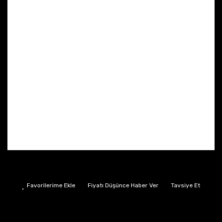
Fiyatı Düşünce Haber Ver
Tavsiye Et