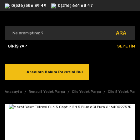
0(536) 586 39 49
0(216) 661 68 47
ARA
GİRİŞ YAP
SEPETİM
Aracının Bakım Paketini Bul
Anasayfa
Renault Yedek Parça
Clio Yedek Parça
Clio 5 Yedek Parç