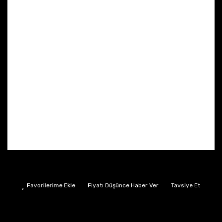
Fiyatı Düşünce Haber Ver
Tavsiye Et