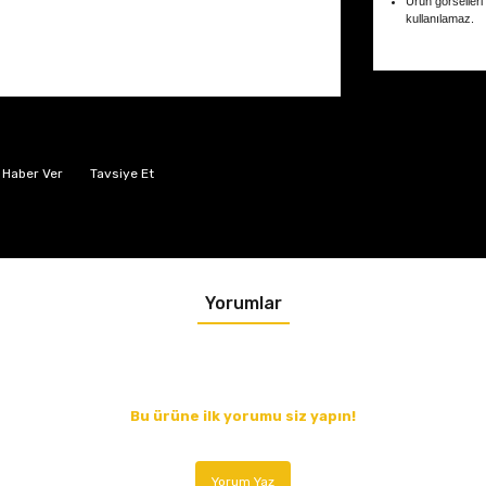
Ürün görselleri
kullanılamaz.
 Haber Ver
Tavsiye Et
Yorumlar
Bu ürüne ilk yorumu siz yapın!
Yorum Yaz