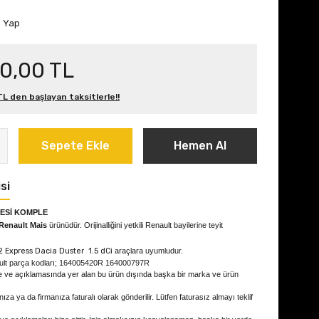
m Yap
50,00 TL
L den başlayan taksitlerle!!
Sepete Ekle
Hemen Al
si
ESİ KOMPLE
Renault Mais
ürünüdür. Orijinalliğini yetkili Renault bayilerine teyit
 2 Express Dacia Duster 1.5 dCi
araçlara uyumludur.
ult parça kodları; 164005420R 164000797R
e ve açıklamasında yer alan bu ürün dışında başka bir marka ve ürün
ıza ya da firmanıza faturalı olarak gönderilir. Lütfen faturasız almayı teklif