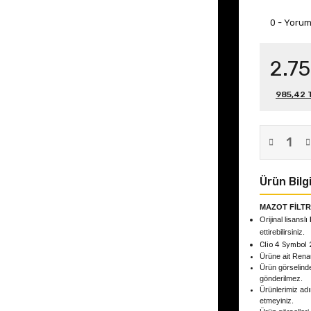
0 - Yoru
2.7
985,42 T
Ürün Bilgi
MAZOT FİLTR
Orijinal lisanslı
ettirebilirsiniz.
Clio 4 Symbol
Ürüne ait Rena
Ürün görselind
gönderilmez.
Ürünlerimiz adın
etmeyiniz.