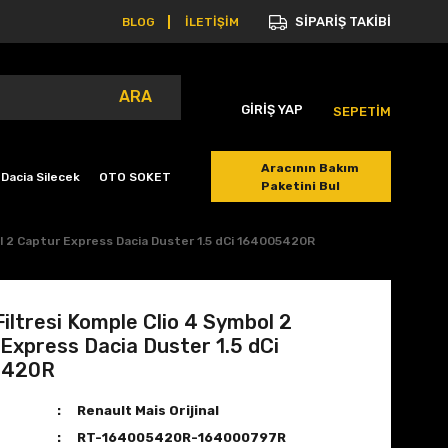
SİPARİŞ TAKİBİ
BLOG
İLETİŞİM
ARA
GİRİŞ YAP
SEPETİM
Aracının Bakım
Dacia Silecek
OTO SOKET
Paketini Bul
l 2 Captur Express Dacia Duster 1.5 dCi 164005420R
iltresi Komple Clio 4 Symbol 2
Express Dacia Duster 1.5 dCi
5420R
Renault Mais Orijinal
RT-164005420R-164000797R