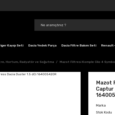
iger Kayışı Seti
Dacia Yedek Parça
Dacia Filtre Bakım Seti
Renault-
ltre, Hortum, Radyatör ve Soğutma
Mazot Filtresi Komple Clio 4 Symbo
Mazot F
Captur 
16400
Marka
Stok Kodu