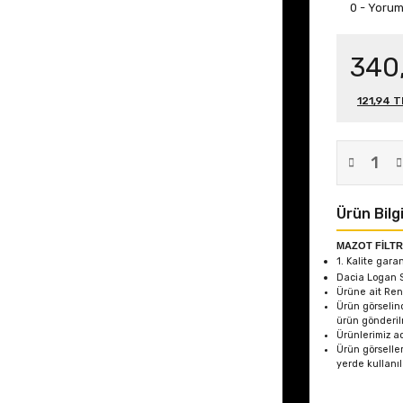
0 - Yoru
340
121,94 T
Ürün Bilgi
MAZOT FİLTR
1. Kalite gara
Dacia Logan S
Ürüne ait Ren
Ürün görselin
ürün gönderil
Ürünlerimiz ad
Ürün görseller
yerde kullanı