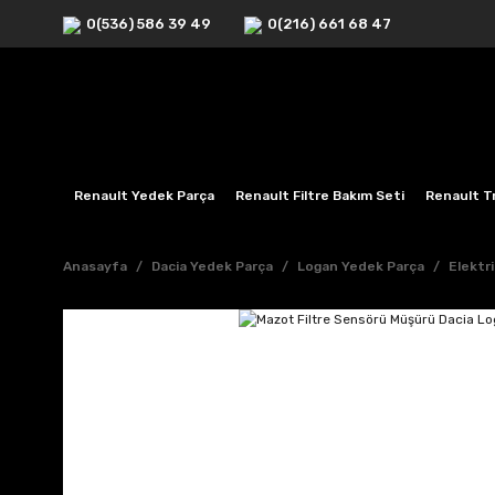
0(536) 586 39 49
0(216) 661 68 47
Renault Yedek Parça
Renault Filtre Bakım Seti
Renault Tr
Anasayfa
Dacia Yedek Parça
Logan Yedek Parça
Elektr