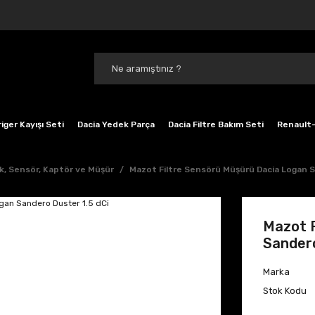
iger Kayışı Seti
Dacia Yedek Parça
Dacia Filtre Bakım Seti
Renault-
ik, Sensör, Kaptör ve Müşür
Mazot Filtre Sensörü Müşürü Dacia Logan S
Mazot F
Sandero
Marka
Stok Kodu