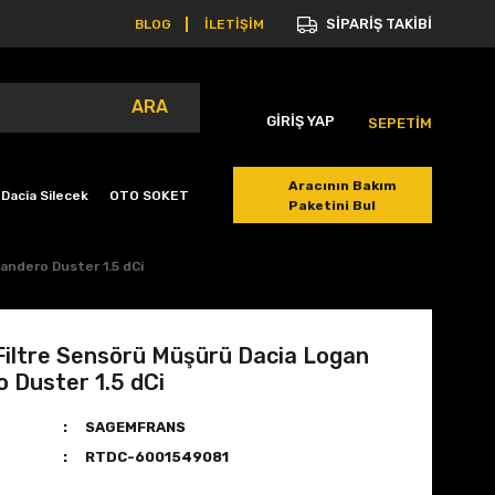
SİPARİŞ TAKİBİ
BLOG
İLETİŞİM
ARA
GİRİŞ YAP
SEPETİM
Aracının Bakım
Dacia Silecek
OTO SOKET
Paketini Bul
andero Duster 1.5 dCi
iltre Sensörü Müşürü Dacia Logan
 Duster 1.5 dCi
SAGEMFRANS
RTDC-6001549081