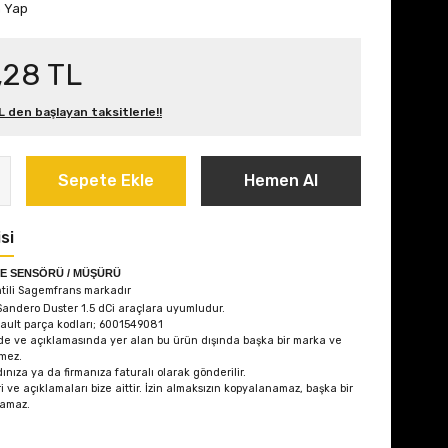
m Yap
,28 TL
L den başlayan taksitlerle!!
Sepete Ekle
Hemen Al
si
E SENSÖRÜ / MÜŞÜRÜ
ntili Sagemfrans markadır
andero Duster 1.5 dCi
araçlara uyumludur.
ault parça kodları; 6001549081
de ve açıklamasında yer alan bu ürün dışında başka bir marka ve
mez.
ınıza ya da firmanıza faturalı olarak gönderilir.
i ve açıklamaları bize aittir. İzin almaksızın kopyalanamaz, başka bir
lamaz.