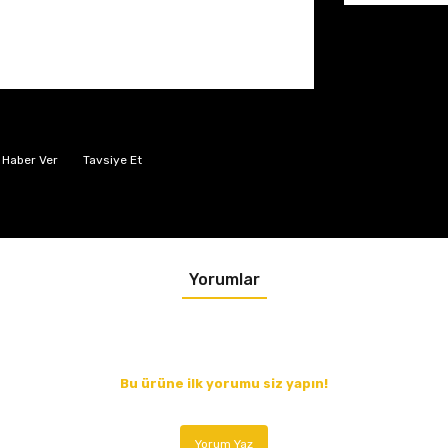
 Haber Ver
Tavsiye Et
Yorumlar
Bu ürüne ilk yorumu siz yapın!
Yorum Yaz