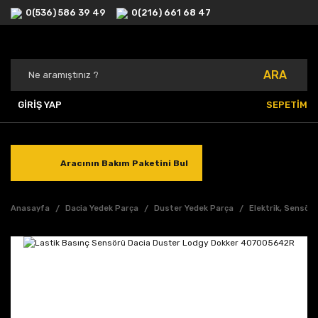
0(536) 586 39 49
0(216) 661 68 47
ARA
GİRİŞ YAP
SEPETİM
Aracının Bakım Paketini Bul
Anasayfa
Dacia Yedek Parça
Duster Yedek Parça
Elektrik, Sensör,