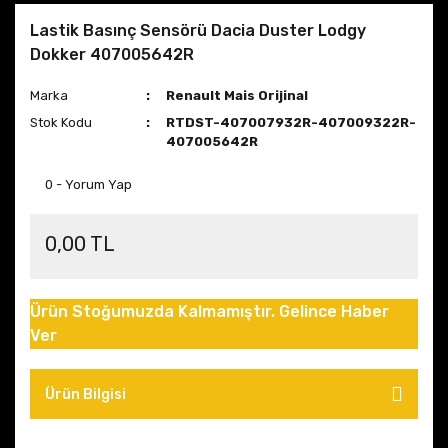
Lastik Basınç Sensörü Dacia Duster Lodgy
Dokker 407005642R
Marka
Renault Mais Orijinal
Stok Kodu
RTDST-407007932R-407009322R-
407005642R
0 - Yorum Yap
0,00 TL
Ürün Stoğumuzda Kalmamıştır. Gelince Haber
Ver
Ürün Bilgisi