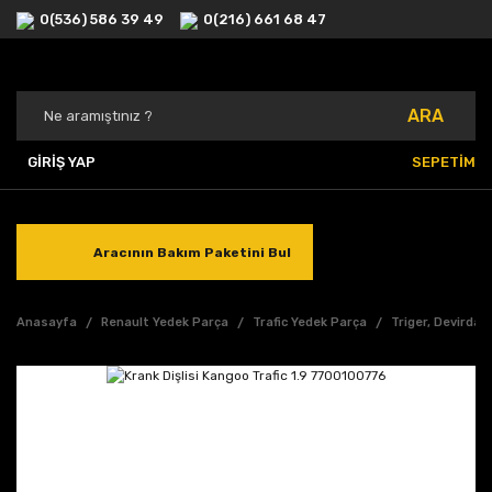
0(536) 586 39 49
0(216) 661 68 47
ARA
GİRİŞ YAP
SEPETİM
Aracının Bakım Paketini Bul
Anasayfa
Renault Yedek Parça
Trafic Yedek Parça
Triger, Devirdai