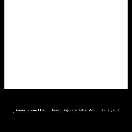
Fiyatı Düşünce Haber Ver
Tavsiye Et