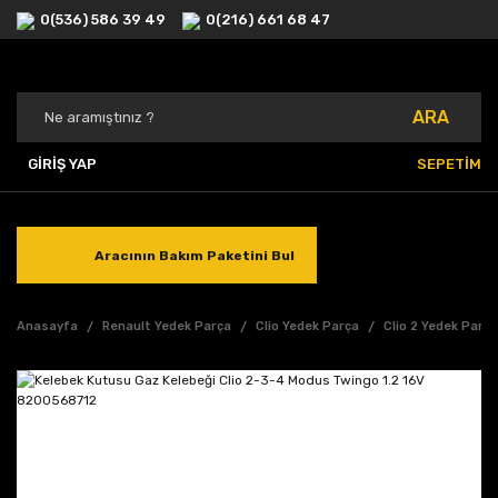
0(536) 586 39 49
0(216) 661 68 47
ARA
GİRİŞ YAP
SEPETİM
Aracının Bakım Paketini Bul
Anasayfa
Renault Yedek Parça
Clio Yedek Parça
Clio 2 Yedek Parç