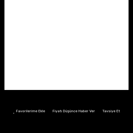
Fiyatı Düşünce Haber Ver
Tavsiye Et