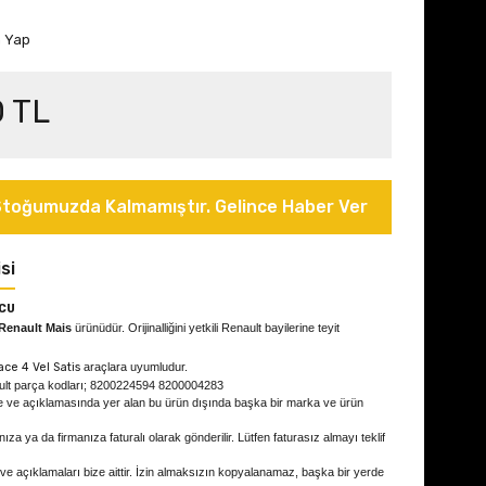
m Yap
0 TL
toğumuzda Kalmamıştır. Gelince Haber Ver
si
CU
Renault Mais
ürünüdür. Orijinalliğini yetkili Renault bayilerine teyit
ce 4 Vel Satis
araçlara uyumludur.
ult parça kodları; 8200224594 8200004283
e ve açıklamasında yer alan bu ürün dışında başka bir marka ve ürün
ıza ya da firmanıza faturalı olarak gönderilir. Lütfen faturasız almayı teklif
 ve açıklamaları bize aittir. İzin almaksızın kopyalanamaz, başka bir yerde