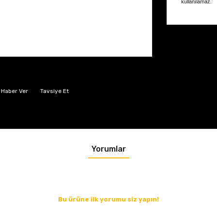
kullanılamaz.
 Haber Ver
Tavsiye Et
Yorumlar
Bu ürüne ilk yorumu siz yapın!