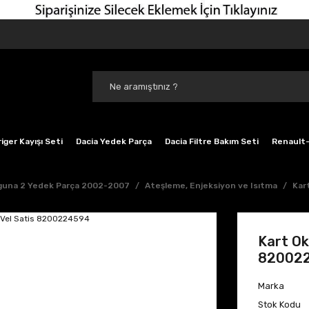
iger Kayışı Seti
Dacia Yedek Parça
Dacia Filtre Bakım Seti
Renault-
guna 2 Yedek Parça 2002-2007
Ateşleme, Enjeksiyon ve Isıtma
Kar
Kart Ok
82002
Marka
Stok Kodu