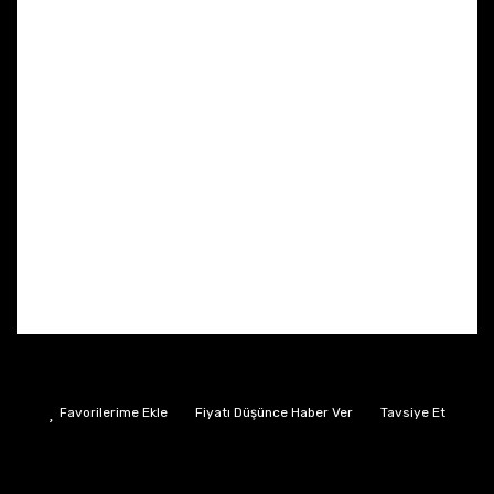
Fiyatı Düşünce Haber Ver
Tavsiye Et