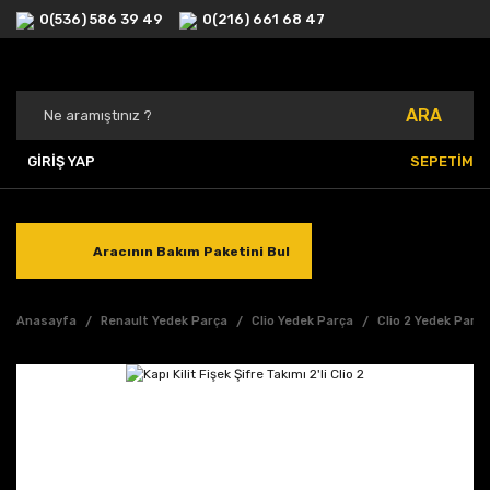
0(536) 586 39 49
0(216) 661 68 47
ARA
GİRİŞ YAP
SEPETİM
Aracının Bakım Paketini Bul
Anasayfa
Renault Yedek Parça
Clio Yedek Parça
Clio 2 Yedek Parç