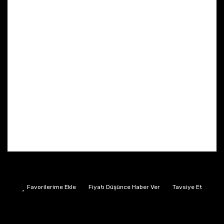
Fiyatı Düşünce Haber Ver
Tavsiye Et