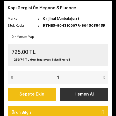
Kapı Gergisi Ön Megane 3 Fluence
Marka
Orijinal (Ambalajsız)
Stok Kodu
RTME3-804310007R-804303543R
0 - Yorum Yap
725,00 TL
259,79 TL den başlayan taksitlerle!!
Sepete Ekle
Hemen Al
Ürün Bilgisi