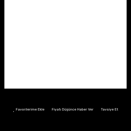
Fiyatı Düşünce Haber Ver
Tavsiye Et